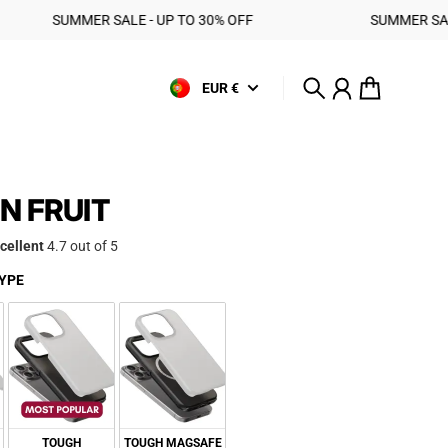
‎ ‎ ‎ SUMMER SALE - UP TO 30% OFF ‎ ‎ ‎ ‎ ‎ ‎ ‎ ‎ ‎ ‎ ‎ ‎ ‎ ‎ ‎ ‎ ‎ ‎ ‎ ‎ ‎ ‎ ‎ ‎ ‎ ‎ ‎ ‎ ‎ ‎ ‎ ‎ ‎ ‎ ‎ ‎ ‎ ‎ SUMMER SALE - UP TO 30% OFF ‎ ‎ ‎ ‎
EUR €
Search
Account
Cart
N FRUIT
cellent
4.7 out of 5
SELECT CASE TYPE
YPE
TOUGH
TOUGH MAGSAFE