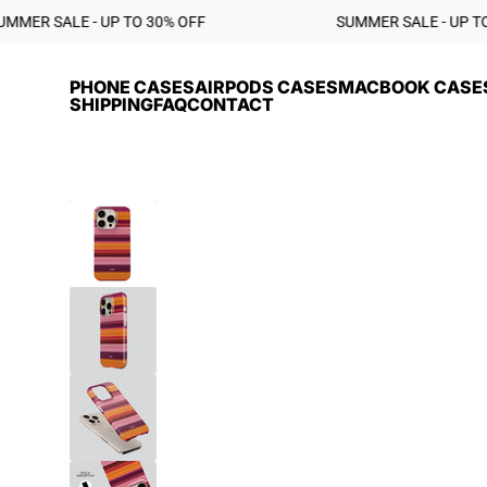
Skip to content
% OFF ‎ ‎ ‎ ‎ ‎ ‎ ‎ ‎ ‎ ‎ ‎ ‎ ‎ ‎ ‎ ‎ ‎ ‎ ‎ ‎ ‎ ‎ ‎ ‎ ‎ ‎ ‎ ‎ ‎ ‎ ‎ ‎ ‎ ‎ ‎ ‎ ‎ ‎ ‎ ‎SUMMER SALE - UP TO 30% OFF ‎ ‎ ‎ ‎ ‎ ‎ ‎ ‎ ‎ ‎ ‎ ‎ ‎ ‎ ‎ ‎ 
PHONE CASES
AIRPODS CASES
MACBOOK CASE
SHIPPING
FAQ
CONTACT