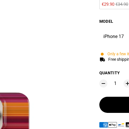
€29.90 
€34.90
MODEL
iPhone 17
Only a few i
Free shippi
QUANTITY