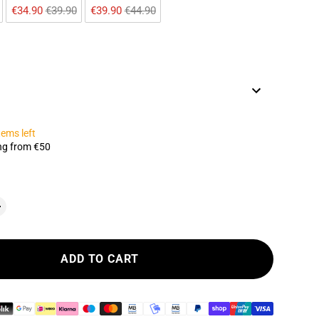
€34.90 
€39.90
€39.90 
€44.90
tems left
ng from €50
ADD TO CART